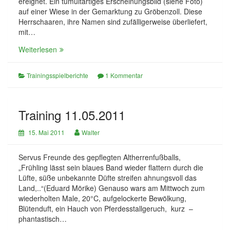
ereignet. Ein tumultartiges Erscheinungsbild (siehe Foto)
auf einer Wiese in der Gemarktung zu Gröbenzoll. Diese
Herrschaaren, ihre Namen sind zufälligerweise überliefert,
mit…
Training
Weiterlesen
17.05.2011
Trainingsspielberichte
1 Kommentar
Training 11.05.2011
15. Mai 2011
Walter
Servus Freunde des gepflegten Altherrenfußballs,
„Frühling lässt sein blaues Band wieder flattern durch die
Lüfte, süße unbekannte Düfte streifen ahnungsvoll das
Land,..“(Eduard Mörike) Genauso wars am Mittwoch zum
wiederholten Male, 20°C, aufgelockerte Bewölkung,
Blütenduft, ein Hauch von Pferdesstallgeruch, kurz –
phantastisch…