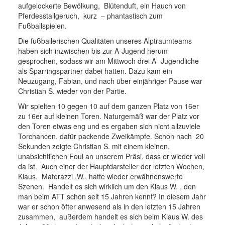
aufgelockerte Bewölkung, Blütenduft, ein Hauch von
Pferdesstallgeruch, kurz – phantastisch zum
Fußballspielen.
Die fußballerischen Qualitäten unseres Alptraumteams
haben sich inzwischen bis zur A-Jugend herum
gesprochen, sodass wir am Mittwoch drei A- Jugendliche
als Sparringspartner dabei hatten. Dazu kam ein
Neuzugang, Fabian, und nach über einjähriger Pause war
Christian S. wieder von der Partie.
Wir spielten 10 gegen 10 auf dem ganzen Platz von 16er
zu 16er auf kleinen Toren. Naturgemäß war der Platz vor
den Toren etwas eng und es ergaben sich nicht allzuviele
Torchancen, dafür packende Zweikämpfe. Schon nach 20
Sekunden zeigte Christian S. mit einem kleinen,
unabsichtlichen Foul an unserem Präsi, dass er wieder voll
da ist. Auch einer der Hauptdarsteller der letzten Wochen,
Klaus, Materazzi ,W., hatte wieder erwähnenswerte
Szenen. Handelt es sich wirklich um den Klaus W. , den
man beim ATT schon seit 15 Jahren kennt? In diesem Jahr
war er schon öfter anwesend als in den letzten 15 Jahren
zusammen, außerdem handelt es sich beim Klaus W. des