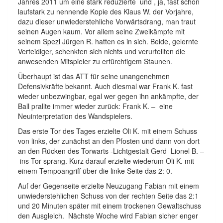
Jahres 2011 um eine stark reduzierte und , ja, fast schon
laufstark zu nennende Kopie des Klaus W. der Vorjahre,
dazu dieser unwiederstehliche Vorwärtsdrang, man traut
seinen Augen kaum. Vor allem seine Zweikämpfe mit
seinem Spezl Jürgen R. hatten es in sich. Beide, gelernte
Verteidiger, schenkten sich nichts und verurteilten die
anwesenden Mitspieler zu erfürchtigem Staunen.
Überhaupt ist das ATT für seine unangenehmen
Defensivkräfte bekannt. Auch diesmal war Frank K. fast
wieder unbezwingbar, egal wer gegen ihn ankämpfte, der
Ball prallte immer wieder zurück: Frank K. – eine
Neuinterpretation des Wandspielers.
Das erste Tor des Tages erzielte Oli K. mit einem Schuss
von links, der zunächst an den Pfosten und dann von dort
an den Rücken des Torwarts -Lichtgestalt Gerd Lionel B. –
ins Tor sprang. Kurz darauf erzielte wiederum Oli K. mit
einem Tempoangriff über die linke Seite das 2: 0.
Auf der Gegenseite erzielte Neuzugang Fabian mit einem
unwiederstehlichen Schuss von der rechten Seite das 2:1
und 20 Minuten später mit einem trockenen Gewaltschuss
den Ausgleich. Nächste Woche wird Fabian sicher enger