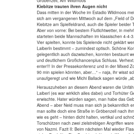
Gröbenzell, Am Wildmoos
Kiebitze trauten ihren Augen nicht
Dass mitten in der Woche im Estadio Wildmoos mei
sich am vergangenen Mittwoch auf dem „Field of Dr
Kiebitze am Spielfeldrand, auch die Spieler beide
Aber von vorne: Bei bestem Flutlichtwetter, in meh
starteten beide Mannschaften im klassischen 4-4-3. 
Vier spielten, konnte bis Spielende nicht geklärt w
Laiberln bestimmt – zumindest optisch. Schöne Ko
gelegentlich auch dazwischen, konnten bestaunt we
und deutlichem Großchancenplus Schluss. Verhext, 
enter!!! In der Pressekonferenz und in der Mixed 
90 min spielen könnten, aber…“ – naja, ihr wisst s
unaufgeregt und wie Michi Ballack sagen würde „ab
Herauszuheben an diesem Abend waren die Unfähig
Laiberl (es war wirklich alles dabei) und Torhüter 
erwischte. Hater würden sagen, man habe das Ge
Abend – aber Neid muss man sich ja bekanntlich erar
man sollte doch eine Straße in Gröbenzell nach ihm
wie es geht – hinten dicht halten, vertikal und sch
Torschützen nach zwei zielstrebigen Angriffen ware
von Nazmi. Fazit II: Beim nächsten Mal wieder Fl