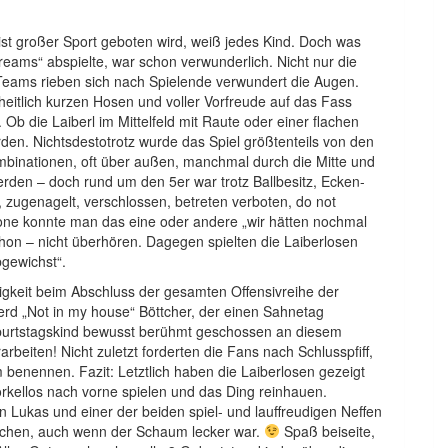
st großer Sport geboten wird, weiß jedes Kind. Doch was
eams“ abspielte, war schon verwunderlich. Nicht nur die
r Teams rieben sich nach Spielende verwundert die Augen.
rheitlich kurzen Hosen und voller Vorfreude auf das Fass
Ob die Laiberl im Mittelfeld mit Raute oder einer flachen
erden. Nichtsdestotrotz wurde das Spiel größtenteils von den
mbinationen, oft über außen, manchmal durch die Mitte und
rden – doch rund um den 5er war trotz Ballbesitz, Ecken-
zugenagelt, verschlossen, betreten verboten, do not
Zone konnte man das eine oder andere „wir hätten nochmal
chon – nicht überhören. Dagegen spielten die Laiberlosen
gewichst“.
keit beim Abschluss der gesamten Offensivreihe der
Gerd „Not in my house“ Böttcher, der einen Sahnetag
burtstagskind bewusst berühmt geschossen an diesem
beiten! Nicht zuletzt forderten die Fans nach Schlusspfiff,
 benennen. Fazit: Letztlich haben die Laiberlosen gezeigt
nörkellos nach vorne spielen und das Ding reinhauen.
n Lukas und einer der beiden spiel- und lauffreudigen Neffen
aschen, auch wenn der Schaum lecker war.
Spaß beiseite,