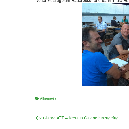
Netter Ausflug zum Haderecker und dann in die Hex
Allgemein
Beitragsnavigation
20 Jahre ATT – Kreta in Galerie hinzugefügt